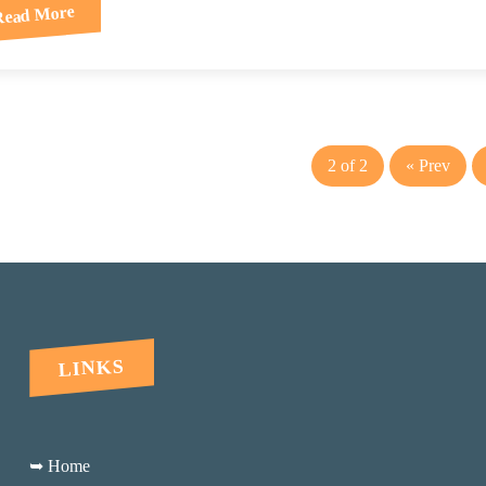
Read More
2 of 2
« Prev
LINKS
➥ Home