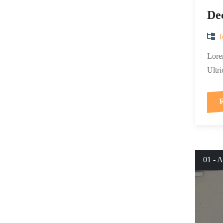
Dec
I
Lorem
Ultri
01 - A