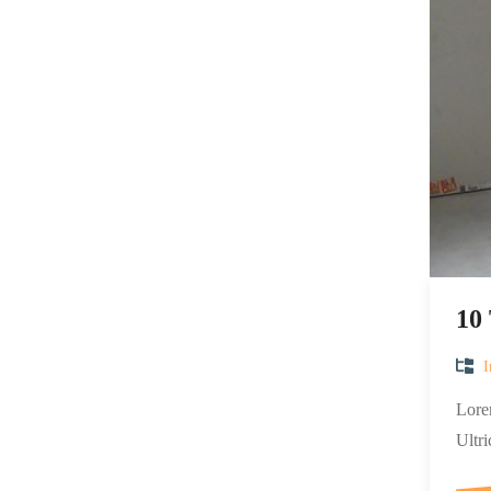
10
I
Lorem
Ultri