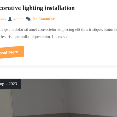
orative lighting installation
deas
admin
No Comments
 ipsum dolor sit amet consectetur adipiscing elit duis tristique. Enim f
cies tristique nulla aliquet enim. Lacus sed…
Read More
ug. - 2023